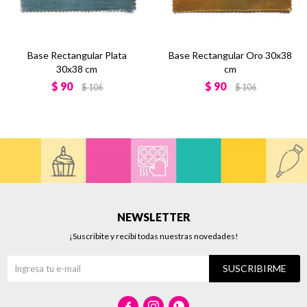
Base Rectangular Plata
Base Rectangular Oro 30x38
30x38 cm
cm
$
90
$
90
$
106
$
106
NEWSLETTER
¡Suscribite y recibí todas nuestras novedades!
SUSCRIBIRME


