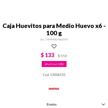
Caja Huevitos para Medio Huevo x6 -
100 g
7899440986059
$
133
$
156
14
Cod. 13006535
Envíos