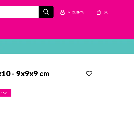
$
0
 x10 - 9x9x9 cm
15