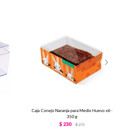
Caja Conejo Naranja para Medio Huevo x6 -
350 g
$
230
$
271