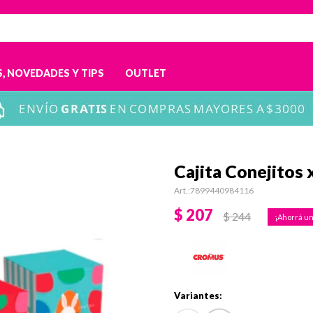
, NOVEDADES Y TIPS
OUTLET
Cajita Conejitos
7899440984116
$
207
$
244
Variantes: