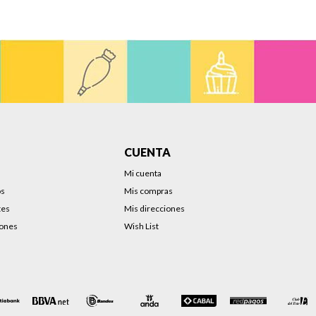
CUENTA
Mi cuenta
os
Mis compras
tes
Mis direcciones
iones
Wish List