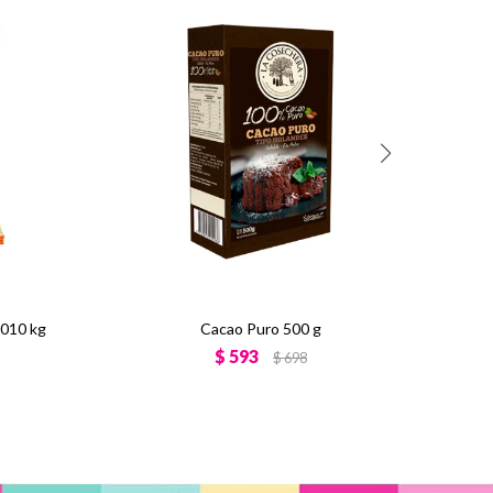
,010 kg
Cacao Puro 500 g
$
593
$
698