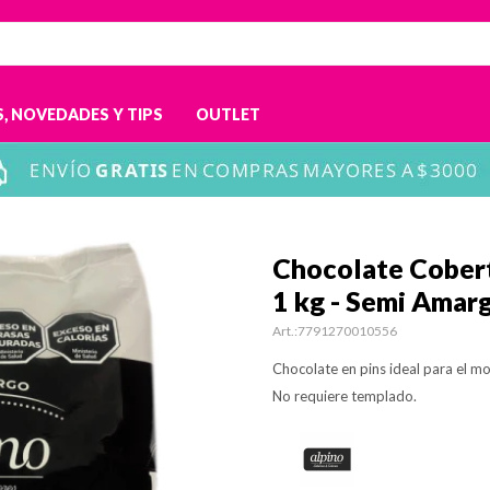
, NOVEDADES Y TIPS
OUTLET
Chocolate Cobert
1 kg - Semi Amar
7791270010556
Chocolate en pins ideal para el m
No requiere templado.