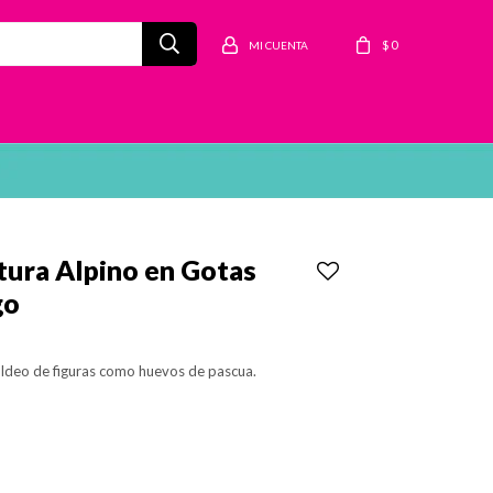
$
0
ura Alpino en Gotas
go
oldeo de figuras como huevos de pascua.