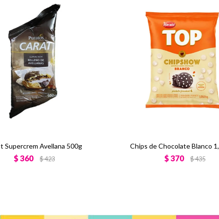
t Supercrem Avellana 500g
Chips de Chocolate Blanco 1
$
360
$
370
$
423
$
435