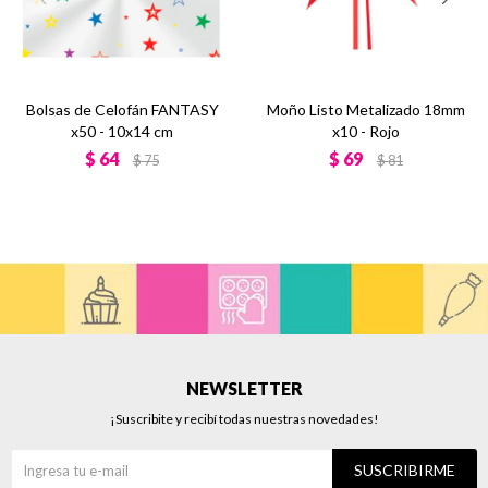
Bolsas de Celofán FANTASY
Moño Listo Metalizado 18mm
x50 - 10x14 cm
x10 - Rojo
$
64
$
69
$
75
$
81
NEWSLETTER
¡Suscribite y recibí todas nuestras novedades!
SUSCRIBIRME