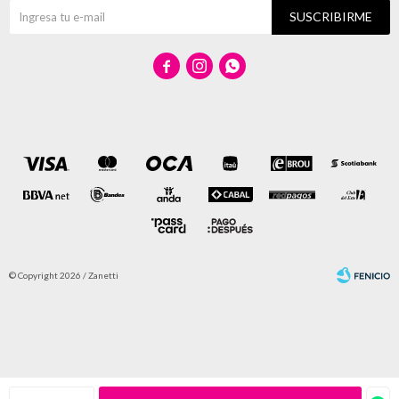
SUSCRIBIRME



© Copyright 2026 / Zanetti
Fenicio