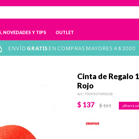
, NOVEDADES Y TIPS
OUTLET
Cinta de Regalo 
Rojo
7909107090538
$
137
$
161