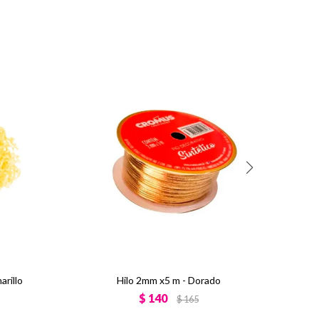
arillo
Hilo 2mm x5 m - Dorado
$
140
$
165