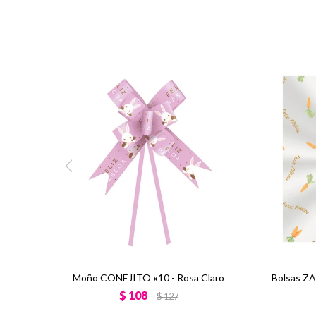
Moño CONEJITO x10 - Rosa Claro
Bolsas Z
$
108
$
127