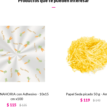
Productos que te pueden interesar
ANAHORIA con Adhesivo - 10x15
Papel Seda picado 50 g - Am
cm x100
$
119
$
140
$
115
$
135