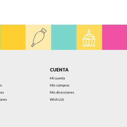
CUENTA
Mi cuenta
os
Mis compras
tes
Mis direcciones
iones
Wish List