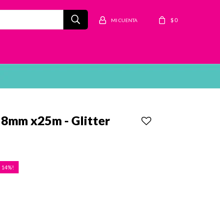
$
0
18mm x25m - Glitter
14