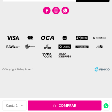



© Copyright 2026 / Zanetti
Fenicio
1
COMPRAR