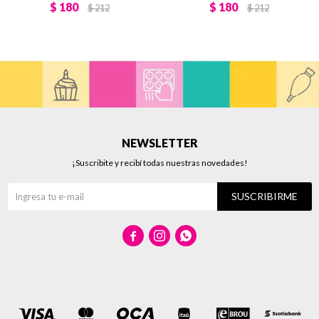
$
180
$
180
$
212
$
212
NEWSLETTER
¡Suscribite y recibí todas nuestras novedades!
SUSCRIBIRME


