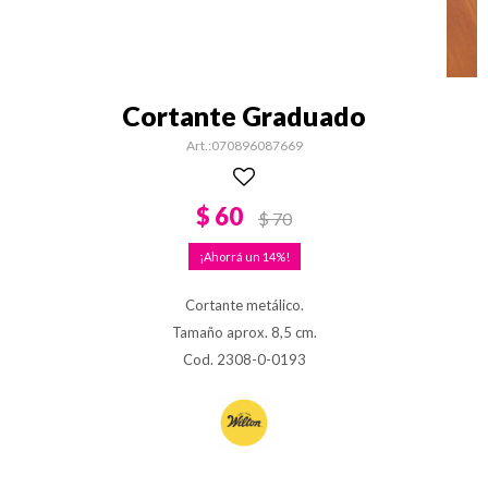
Cortante Graduado
070896087669
$
60
$
70
14
Cortante metálico.
Tamaño aprox. 8,5 cm.
Cod. 2308-0-0193