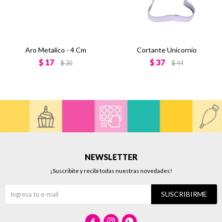
Aro Metalico - 4 Cm
Cortante Unicornio
$
17
$
37
$
20
$
44
NEWSLETTER
¡Suscribite y recibí todas nuestras novedades!
SUSCRIBIRME


