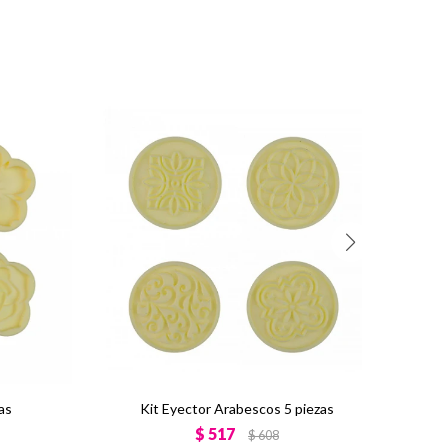
zas
Kit Eyector Arabescos 5 piezas
$
517
$
608