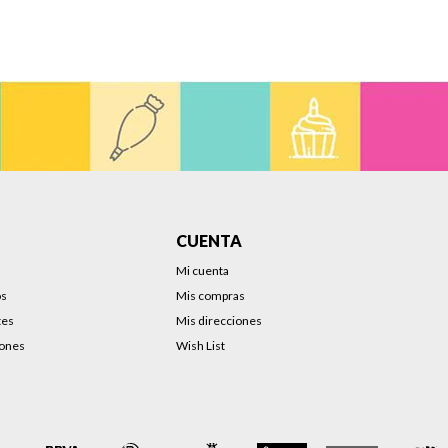
CUENTA
Mi cuenta
os
Mis compras
tes
Mis direcciones
iones
Wish List