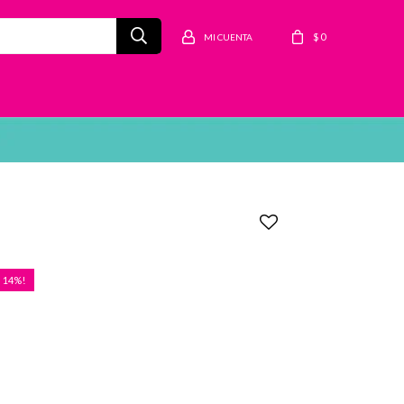
$
0
14