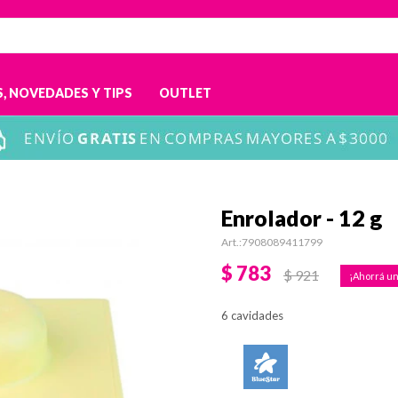
, NOVEDADES Y TIPS
OUTLET
Enrolador - 12 g
7908089411799
$
783
$
921
6 cavidades