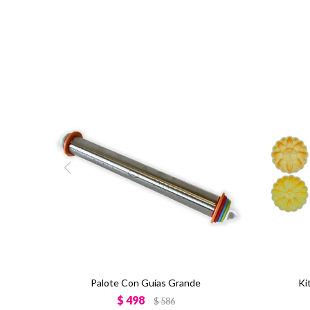
Palote Con Guías Grande
Ki
$
498
$
586