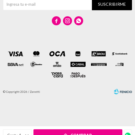
SUSCRIBIRME



© Copyright 2026 / Zanetti
Fenicio