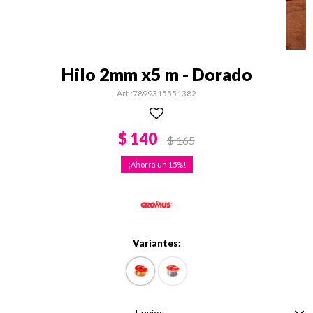
Hilo 2mm x5 m - Dorado
7899315551382
$
140
$
165
15
Variantes:
Envíos