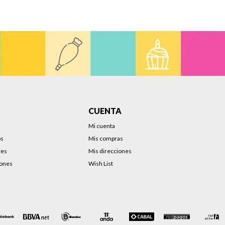
CUENTA
Mi cuenta
os
Mis compras
tes
Mis direcciones
iones
Wish List