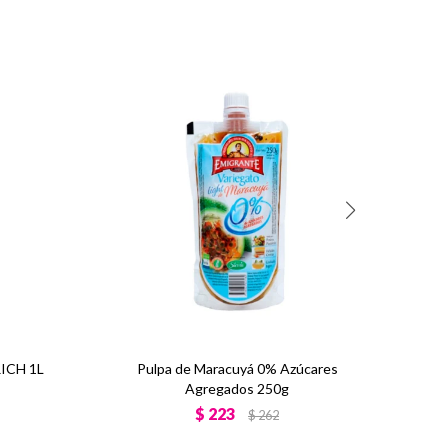
RICH 1L
Pulpa de Maracuyá 0% Azúcares
Agregados 250g
$
223
$
262