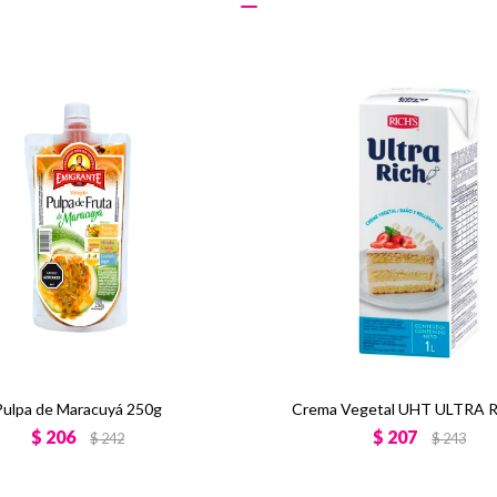
Pulpa de Maracuyá 250g
Crema Vegetal UHT ULTRA 
$
206
$
207
$
242
$
243