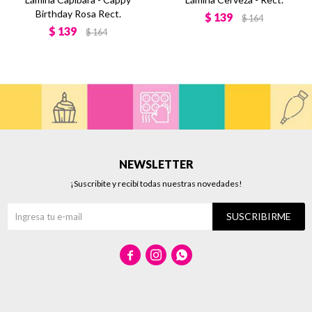
Birthday Rosa Rect.
$
139
$
164
$
139
$
164
NEWSLETTER
¡Suscribite y recibí todas nuestras novedades!
SUSCRIBIRME


