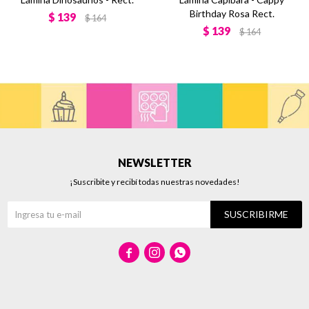
Birthday Rosa Rect.
$
139
$
164
$
139
$
164
NEWSLETTER
¡Suscribite y recibí todas nuestras novedades!
SUSCRIBIRME


