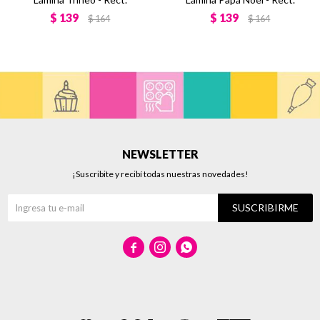
$
139
$
139
$
164
$
164
NEWSLETTER
¡Suscribite y recibí todas nuestras novedades!
SUSCRIBIRME


