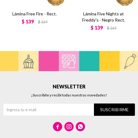
Lámina Free Fire - Rect.
Lámina Five Nights at
Freddy's - Negro Rect.
$
139
$
164
$
139
$
164
NEWSLETTER
¡Suscribite y recibí todas nuestras novedades!
SUSCRIBIRME


