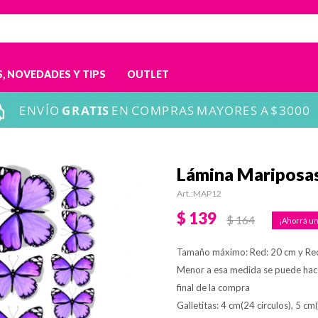
, NOVEDADES Y TIPS
OUTLET
Lámina Mariposas
MAP12
$
139
$
164
Tamaño máximo: Red: 20 cm y Re
Menor a esa medida se puede hac
final de la compra
Galletitas: 4 cm(24 circulos), 5 cm