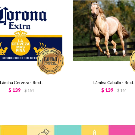
Lámina Cerveza - Rect.
Lámina Caballo - Rect.
$
139
$
139
$
164
$
164