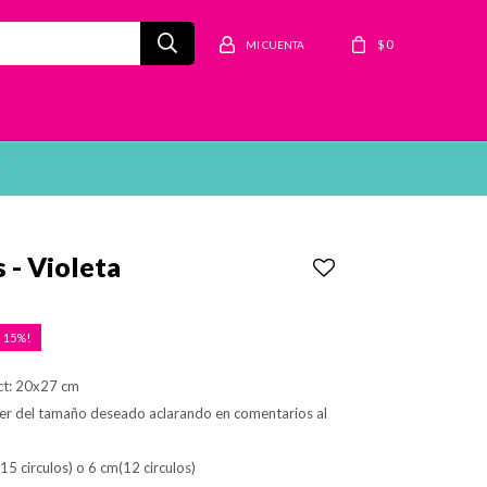
$
0
 - Violeta
15
ct: 20x27 cm
er del tamaño deseado aclarando en comentarios al
(15 circulos) o 6 cm(12 circulos)