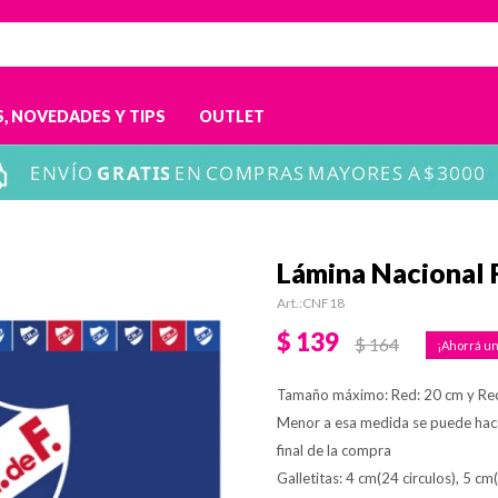
, NOVEDADES Y TIPS
OUTLET
Lámina Nacional 
CNF18
$
139
$
164
Tamaño máximo: Red: 20 cm y Re
Menor a esa medida se puede hac
final de la compra
Galletitas: 4 cm(24 circulos), 5 cm