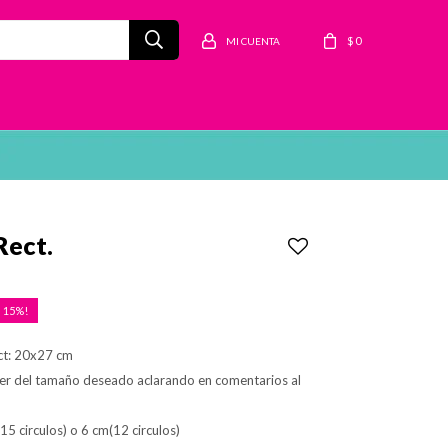
$
0
Rect.
15
ct: 20x27 cm
er del tamaño deseado aclarando en comentarios al
(15 circulos) o 6 cm(12 circulos)