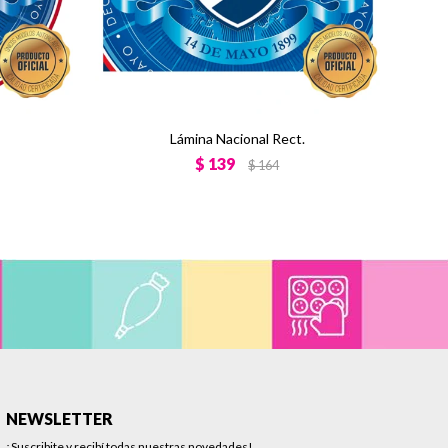
Lámina Nacional Rect.
$
139
$
164
NEWSLETTER
¡Suscribite y recibí todas nuestras novedades!