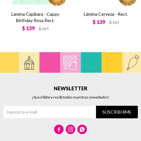
Lámina Capibara - Cappy
Lámina Cerveza - Rect.
Birthday Rosa Rect.
$
139
$
164
$
139
$
164
NEWSLETTER
¡Suscribite y recibí todas nuestras novedades!
SUSCRIBIRME


