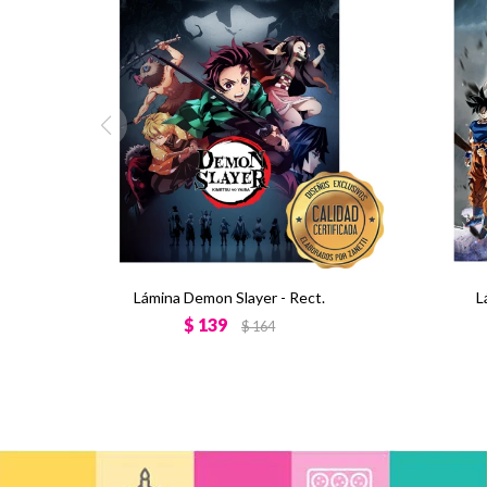
Lámina Demon Slayer - Rect.
L
$
139
$
164