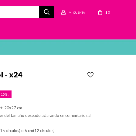
$
0
l - x24
15
ct: 20x27 cm
er del tamaño deseado aclarando en comentarios al
(15 circulos) o 6 cm(12 circulos)