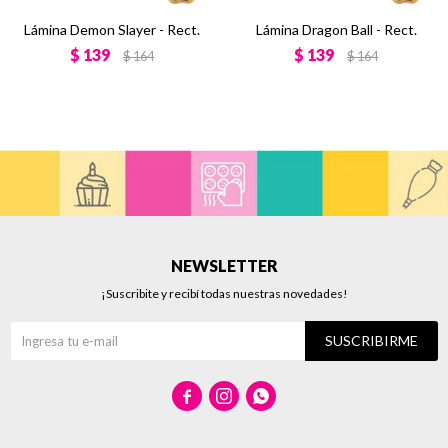
Lámina Demon Slayer - Rect.
Lámina Dragon Ball - Rect.
$
139
$
139
$
164
$
164
NEWSLETTER
¡Suscribite y recibí todas nuestras novedades!
SUSCRIBIRME


