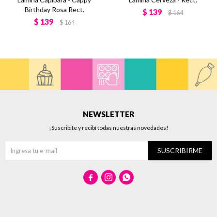
Birthday Rosa Rect.
$
139
$
164
$
139
$
164
NEWSLETTER
¡Suscribite y recibí todas nuestras novedades!
SUSCRIBIRME


