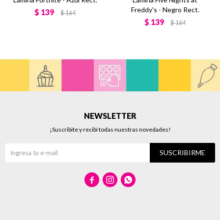
Freddy's - Negro Rect.
$
139
$
164
$
139
$
164
NEWSLETTER
¡Suscribite y recibí todas nuestras novedades!
SUSCRIBIRME


