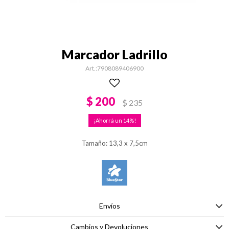
Marcador Ladrillo
7908089406900
$
200
$
235
14
Tamaño: 13,3 x 7,5cm
Envíos
Cambios y Devoluciones