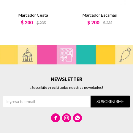
Marcador Cesta
Marcador Escamas
$
200
$
200
$
235
$
235
NEWSLETTER
¡Suscribite y recibí todas nuestras novedades!
SUSCRIBIRME


