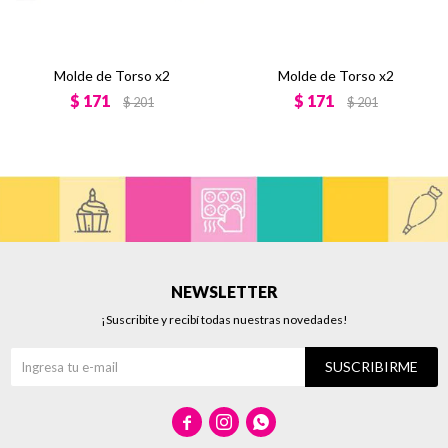
Molde de Torso x2
Molde de Torso x2
$
171
$
171
$
201
$
201
NEWSLETTER
¡Suscribite y recibí todas nuestras novedades!
SUSCRIBIRME


