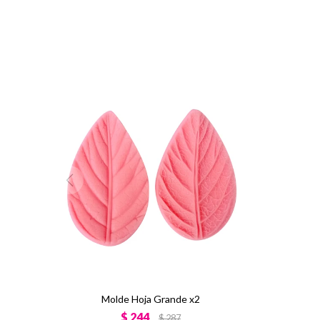
Molde Hoja Grande x2
$
244
$
287