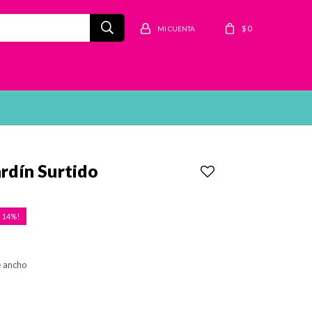
$
0
ardín Surtido
14
e ancho