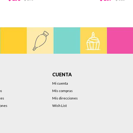
CUENTA
Mi cuenta
os
Mis compras
tes
Mis direcciones
iones
Wish List