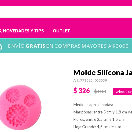
, NOVEDADES Y TIPS
OUTLET
Molde Silicona J
7730654023539
$
326
$
383
Medidas aproximadas:
Mariposas: entre 5 cm y 1,8 cm d
Flores: emtre 2,5 cm y 1,5 cm
Hoja Grande: 4,5 cm de alto