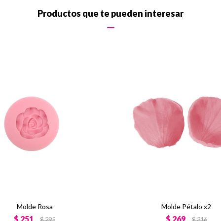
Productos que te pueden interesar
Molde Rosa
Molde Pétalo x2
$
251
$
269
$
295
$
316