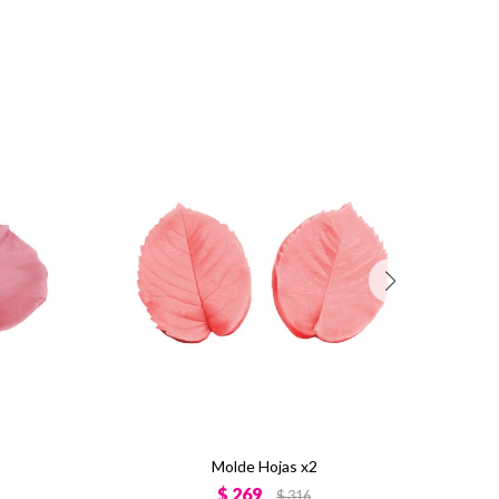
Molde Hojas x2
$
269
$
316