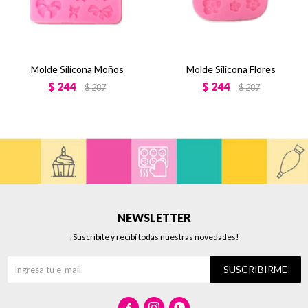
Molde Silicona Moños
Molde Silicona Flores
$
244
$
244
$
287
$
287
NEWSLETTER
¡Suscribite y recibí todas nuestras novedades!
SUSCRIBIRME


