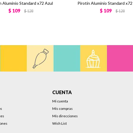
ín Aluminio Standard x72 Azul
Pirotín Aluminio Standard x72
$
109
$
109
$
128
$
128
CUENTA
Mi cuenta
os
Mis compras
tes
Mis direcciones
iones
Wish List