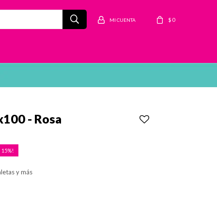
$
0
x100 - Rosa
15
aletas y más