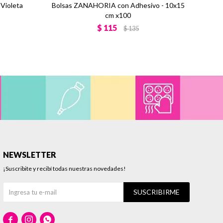
 Violeta
Bolsas ZANAHORIA con Adhesivo - 10x15
cm x100
$
115
$
135
NEWSLETTER
¡Suscribite y recibí todas nuestras novedades!
SUSCRIBIRME


