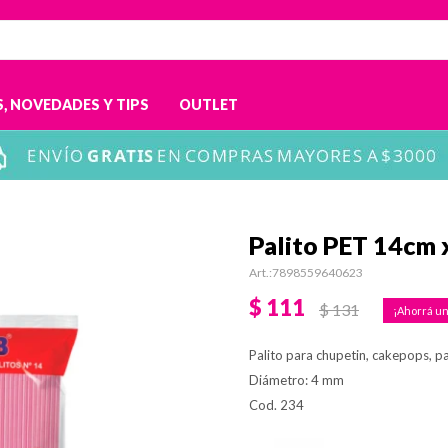
, NOVEDADES Y TIPS
OUTLET
Palito PET 14cm 
7898559640623
$
111
$
131
Palito para chupetin, cakepops, p
Diámetro: 4 mm
Cod. 234