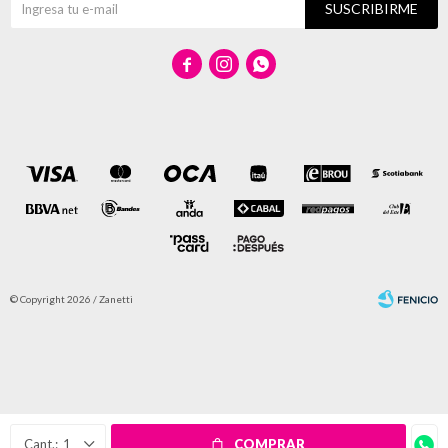
SUSCRIBIRME



© Copyright 2026 / Zanetti
Fenicio
1
COMPRAR