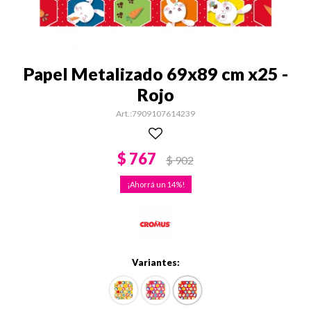
Papel Metalizado 69x89 cm x25 -
Rojo
7909107614239
$
767
$
902
14
Variantes: