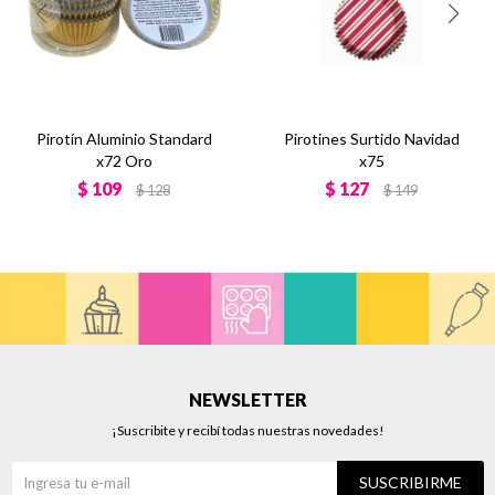
Pirotín Aluminio Standard
Pirotines Surtido Navidad
x72 Oro
x75
$
109
$
127
$
128
$
149
NEWSLETTER
¡Suscribite y recibí todas nuestras novedades!
SUSCRIBIRME