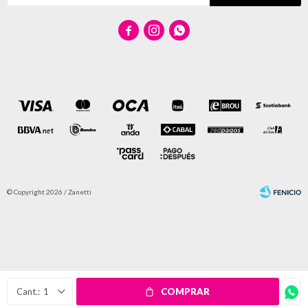



© Copyright 2026 / Zanetti
Fenicio
1
COMPRAR