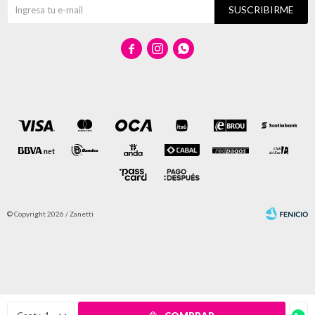
SUSCRIBIRME



© Copyright 2026 / Zanetti
Fenicio