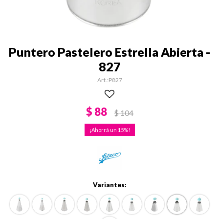
Puntero Pastelero Estrella Abierta -
827
P827
$
88
$
104
15
Variantes: