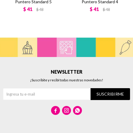
Puntero Standard 5
Puntero Standard 4
$
41
$
41
$
48
$
48
NEWSLETTER
¡Suscribite y recibí todas nuestras novedades!
SUSCRIBIRME


