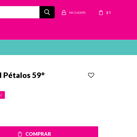
$
0
 Pétalos 59°
COMPRAR