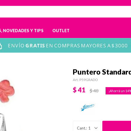
, NOVEDADES Y TIPS
OUTLET
Puntero Standard
P59GRADO
$
41
$
48
14
1