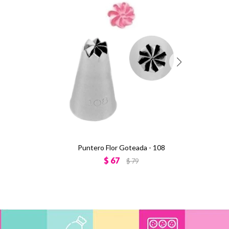
Puntero Flor Goteada - 108
$
67
$
79