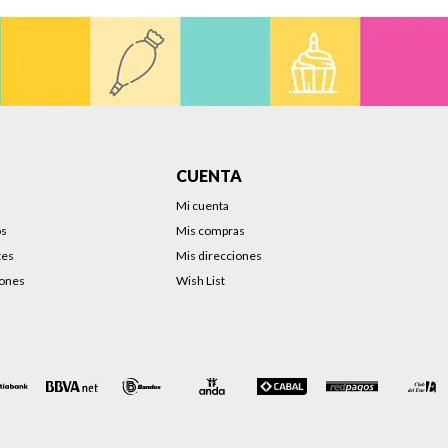
CUENTA
Mi cuenta
os
Mis compras
tes
Mis direcciones
iones
Wish List