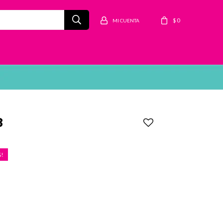
$
0
8