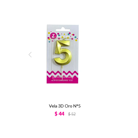
Vela 3D Oro N°5
$
44
$
52