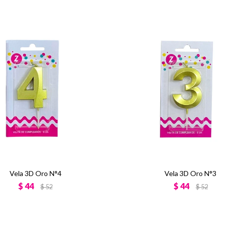
Vela 3D Oro N°4
Vela 3D Oro N°3
$
44
$
44
$
52
$
52