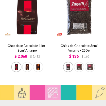
Chocolate Belcolade 1 kg -
Chips de Chocolate Semi
Semi Amargo
Amargo - 250 g
$
2.068
$
136
$
2.433
$
160