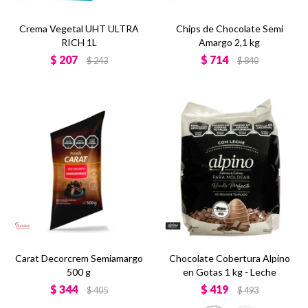
Crema Vegetal UHT ULTRA
Chips de Chocolate Semi
RICH 1L
Amargo 2,1 kg
$
207
$
714
$
243
$
840
Carat Decorcrem Semiamargo
Chocolate Cobertura Alpino
500 g
en Gotas 1 kg - Leche
$
344
$
419
$
405
$
493