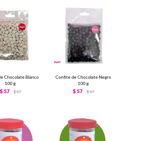
de Chocolate Blanco
Confite de Chocolate Negro
100 g
100 g
$
57
$
57
$
67
$
67