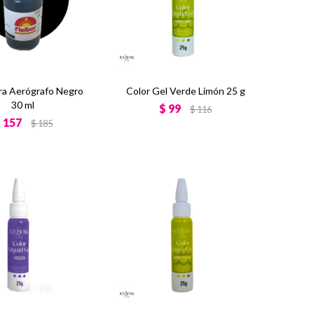
ra Aerógrafo Negro
Color Gel Verde Limón 25 g
30 ml
$
99
$
116
$
157
$
185