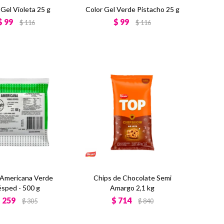
 Gel Violeta 25 g
Color Gel Verde Pistacho 25 g
$
99
$
99
$
116
$
116
 Americana Verde
Chips de Chocolate Semi
sped - 500 g
Amargo 2,1 kg
$
259
$
714
$
305
$
840