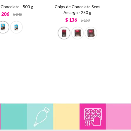
Chocolate - 500 g
Chips de Chocolate Semi
Amargo - 250 g
$
206
$
242
$
136
$
160