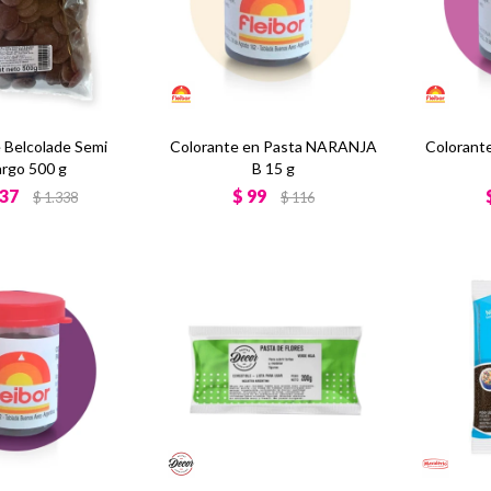
 Belcolade Semi
Colorante en Pasta NARANJA
Colorant
rgo 500 g
B 15 g
137
$
99
$
1.338
$
116