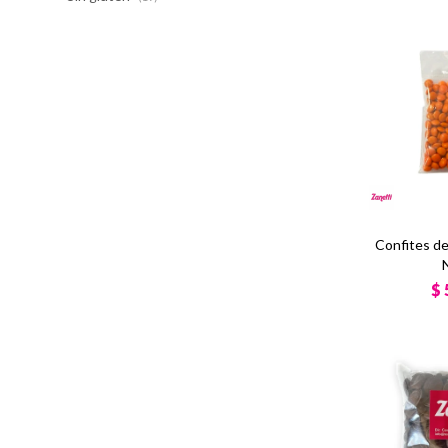
Confites d
$