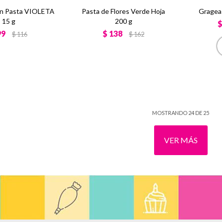
en Pasta VIOLETA
Pasta de Flores Verde Hoja
Gragea 
15 g
200 g
99
$
138
$
116
$
162
MOSTRANDO
24
DE
25
VER MÁS