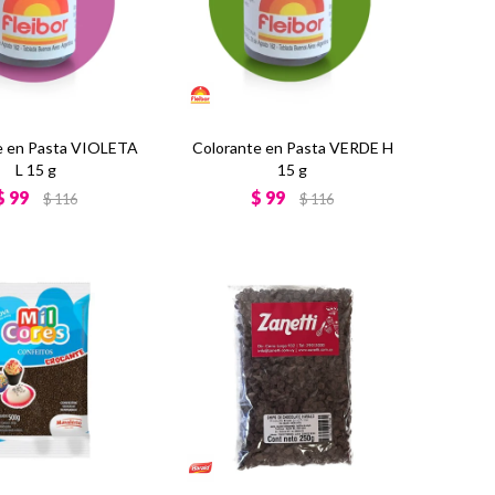
e en Pasta VIOLETA
Colorante en Pasta VERDE H
L 15 g
15 g
$
99
$
99
$
116
$
116