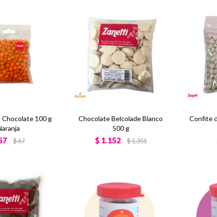
e Chocolate 100 g
Chocolate Belcolade Blanco
Confite 
Naranja
500 g
57
$
1.152
$
67
$
1.355