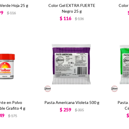
 Verde Hoja 25 g
Color Gel EXTRA FUERTE
Color
Negro 25 g
99
$
116
$
116
$
136
nte en Polvo
Pasta Americana Violeta 500 g
Pasta
le Grafito 4 g
Cé
$
259
$
305
49
$
175