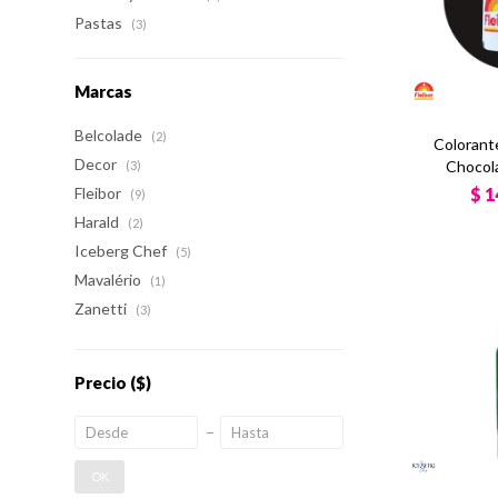
Pastas
(3)
Marcas
Belcolade
(2)
Colorant
Decor
Chocol
(3)
$
1
Fleibor
(9)
Harald
(2)
Iceberg Chef
(5)
Mavalério
(1)
Zanetti
(3)
Precio
($)
OK