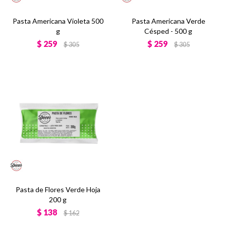
Pasta Americana Violeta 500
Pasta Americana Verde
g
Césped - 500 g
$
259
$
259
$
305
$
305
Pasta de Flores Verde Hoja
200 g
$
138
$
162