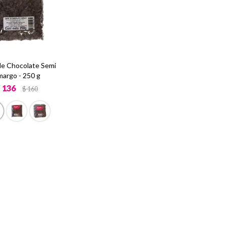
de Chocolate Semi
argo - 250 g
$
136
$
160