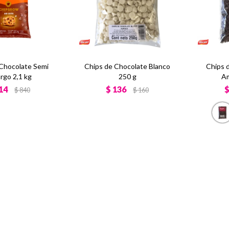
 Chocolate Semi
Chips de Chocolate Blanco
Chips 
go 2,1 kg
250 g
Am
14
$
136
$
840
$
160