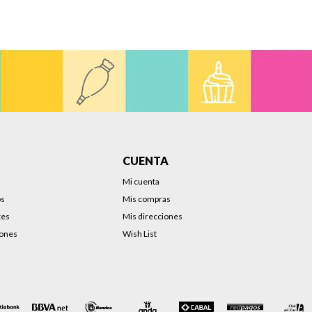
CUENTA
Mi cuenta
os
Mis compras
tes
Mis direcciones
iones
Wish List