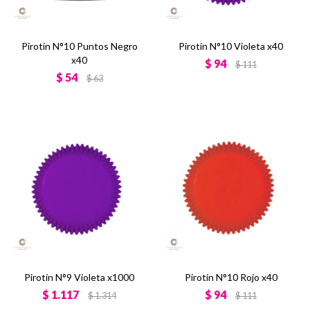
Pirotín N°10 Puntos Negro
Pirotín N°10 Violeta x40
x40
$
94
$
111
$
54
$
63
Pirotín N°9 Violeta x1000
Pirotín N°10 Rojo x40
$
1.117
$
94
$
1.314
$
111