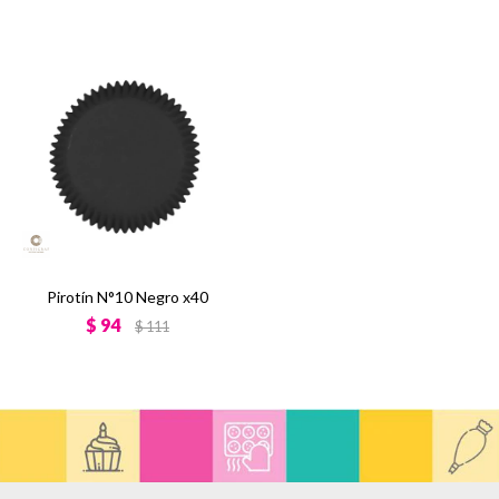
Pirotín N°10 Negro x40
$
94
$
111