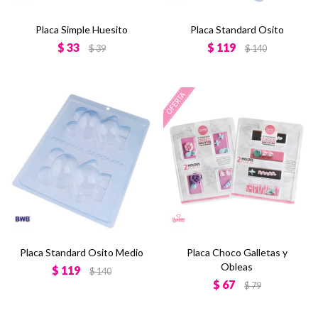
Placa Simple Huesito
Placa Standard Osito
$
33
$
119
$
39
$
140
Placa Standard Osito Medio
Placa Choco Galletas y
Obleas
$
119
$
140
$
67
$
79