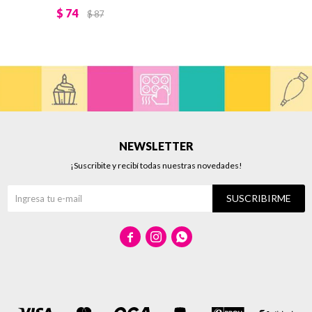
$
74
$
87
NEWSLETTER
¡Suscribite y recibí todas nuestras novedades!
SUSCRIBIRME


