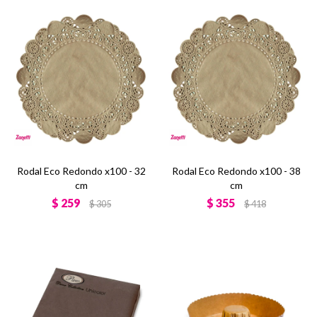
Rodal Eco Redondo x100 - 32
Rodal Eco Redondo x100 - 38
cm
cm
$
259
$
355
$
305
$
418