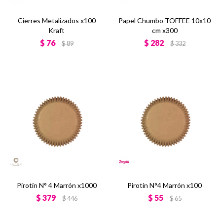
Cierres Metalizados x100
Papel Chumbo TOFFEE 10x10
Kraft
cm x300
$
76
$
282
$
89
$
332
Pirotín N° 4 Marrón x1000
Pirotín N°4 Marrón x100
$
379
$
55
$
446
$
65