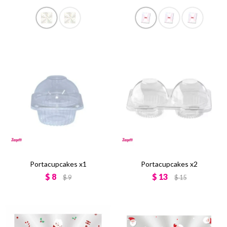
Portacupcakes x1
Portacupcakes x2
$
8
$
13
$
9
$
15