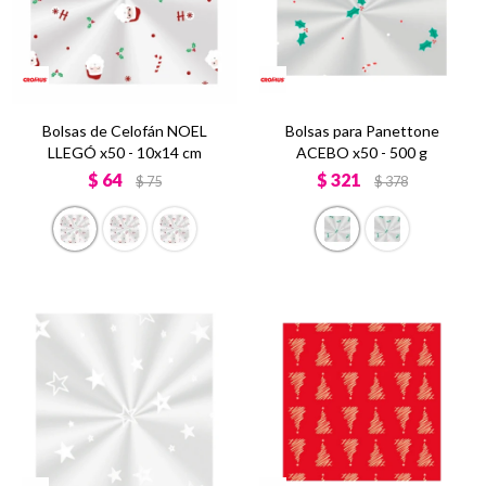
Bolsas de Celofán NOEL
Bolsas para Panettone
LLEGÓ x50 - 10x14 cm
ACEBO x50 - 500 g
$
64
$
321
$
75
$
378