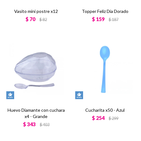
Vasito mini postre x12
Topper Feliz Día Dorado
$
70
$
159
$
82
$
187
Huevo Diamante con cuchara
Cucharita x50 - Azul
x4 - Grande
$
254
$
299
$
343
$
403