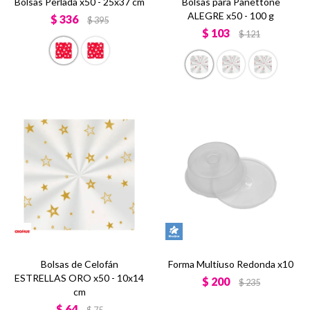
Bolsas Perlada x50 - 25x37 cm
Bolsas para Panettone
ALEGRE x50 - 100 g
$
336
$
395
$
103
$
121
Bolsas de Celofán
Forma Multiuso Redonda x10
ESTRELLAS ORO x50 - 10x14
$
200
$
235
cm
$
64