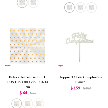
Bolsas de Celofán ELITE
Topper 3D Feliz Cumpleaños
PUNTOS ORO x25 - 10x14
Blanco
cm
$
159
$
187
$
64
$
75