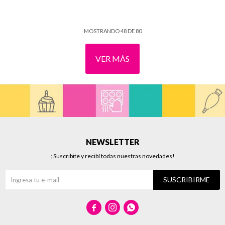
MOSTRANDO
48
DE
80
VER MÁS
NEWSLETTER
¡Suscribite y recibí todas nuestras novedades!
SUSCRIBIRME


