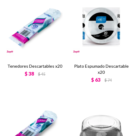
Tenedores Descartables x20
Plato Espumado Descartable
x20
$
38
$
45
$
63
$
74