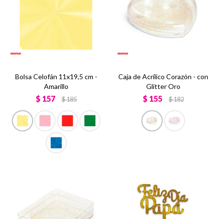
Bolsa Celofán 11x19,5 cm -
Caja de Acrílico Corazón - con
Amarillo
Glitter Oro
$
157
$
155
$
185
$
182