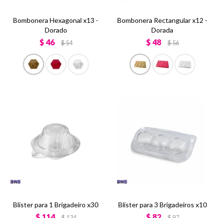
Bombonera Hexagonal x13 -
Bombonera Rectangular x12 -
Dorado
Dorada
$
46
$
48
$
54
$
56
Blister para 1 Brigadeiro x30
Blister para 3 Brigadeiros x10
$
114
$
82
$
134
$
97