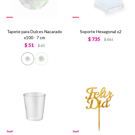
Tapete para Dulces Nacarado
Soporte Hexagonal x2
x100 - 7 cm
$
735
$
865
$
51
$
60