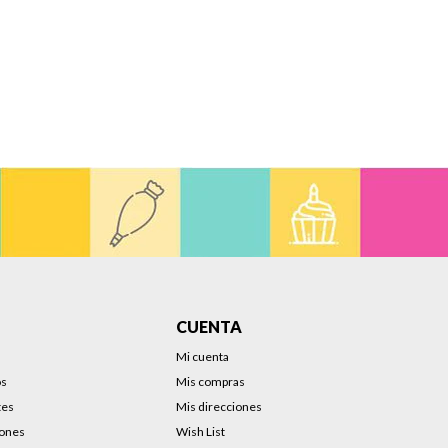
CUENTA
Mi cuenta
os
Mis compras
tes
Mis direcciones
iones
Wish List