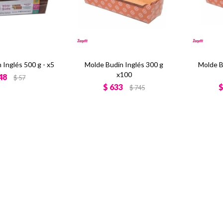
 Inglés 500 g - x5
Molde Budín Inglés 300 g
Molde B
x100
48
$
57
$
633
$
745