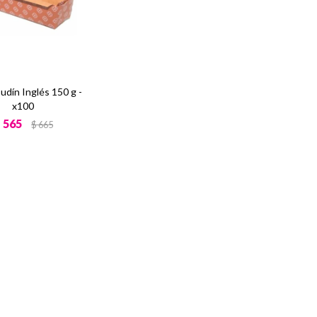
udín Inglés 150 g -
x100
$
565
$
665