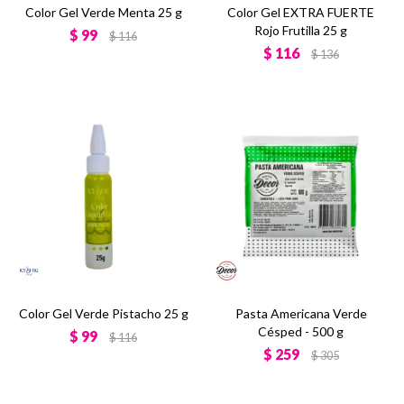
Color Gel Verde Menta 25 g
Color Gel EXTRA FUERTE
Rojo Frutilla 25 g
$
99
$
116
$
116
$
136
Color Gel Verde Pistacho 25 g
Pasta Americana Verde
Césped - 500 g
$
99
$
116
$
259
$
305