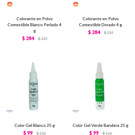
Colorante en Polvo
Colorante en Polvo
Comestible Blanco Perlado 4
Comestible Dorado 4 g
g
$
284
$
334
$
284
$
334
Color Gel Blanco 25 g
Color Gel Verde Bandera 25 g
$
99
$
99
$
116
$
116