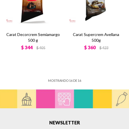
Carat Decorcrem Semiamargo
Carat Supercrem Avellana
500 g
500g
$
344
$
360
$
405
$
423
MOSTRANDO
16
DE
16
NEWSLETTER