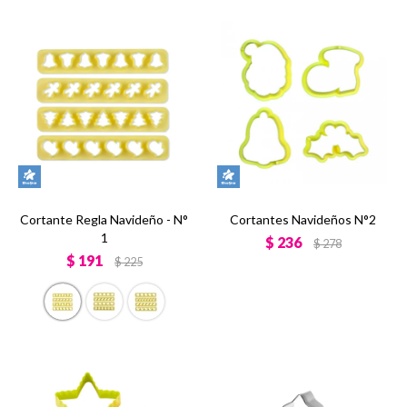
Cortante Regla Navideño - N°
Cortantes Navideños N°2
1
$
236
$
278
$
191
$
225