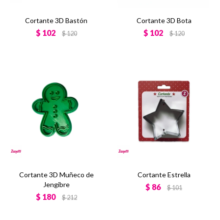
Cortante 3D Bastón
Cortante 3D Bota
$
102
$
102
$
120
$
120
Cortante 3D Muñeco de
Cortante Estrella
Jengibre
$
86
$
101
$
180
$
212