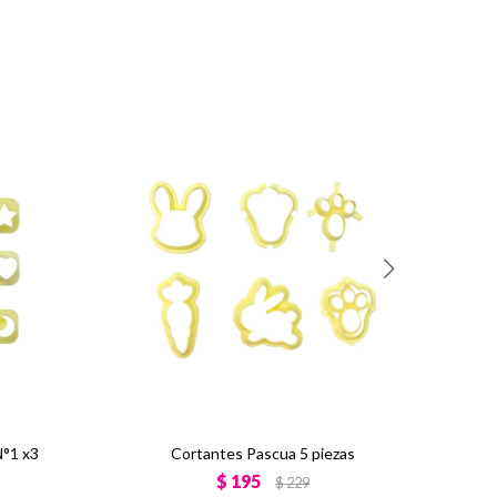
N°1 x3
Cortantes Pascua 5 piezas
$
195
$
229