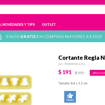
, NOVEDADES Y TIPS
OUTLET
Cortante Regla N
7908089411256
$
191
$
225
Tamaño: 8,6 x 1,1 cm