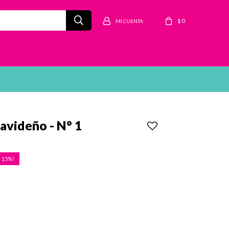
$
0
avideño - N° 1
15