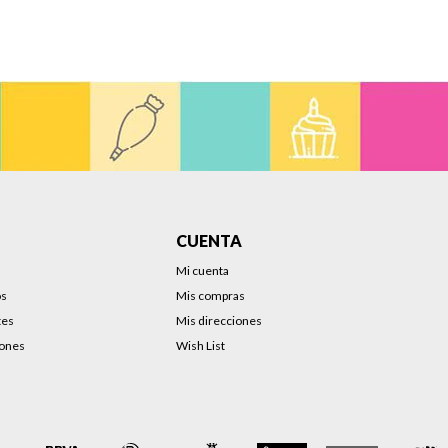
CUENTA
Mi cuenta
os
Mis compras
tes
Mis direcciones
iones
Wish List