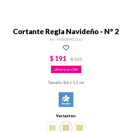
Cortante Regla Navideño - N° 2
7908089411263
$
191
$
225
15
Tamaño: 8,6 x 1,1 cm
Variantes: