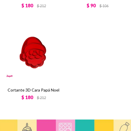
$
180
$
90
$
212
$
106
Cortante 3D Cara Papá Noel
$
180
$
212