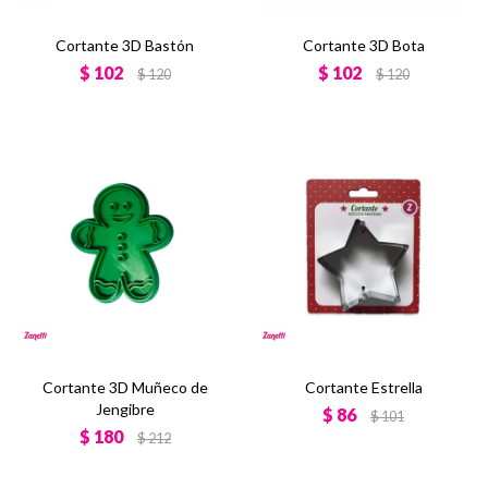
Cortante 3D Bastón
Cortante 3D Bota
$
102
$
102
$
120
$
120
Cortante 3D Muñeco de
Cortante Estrella
Jengibre
$
86
$
101
$
180
$
212