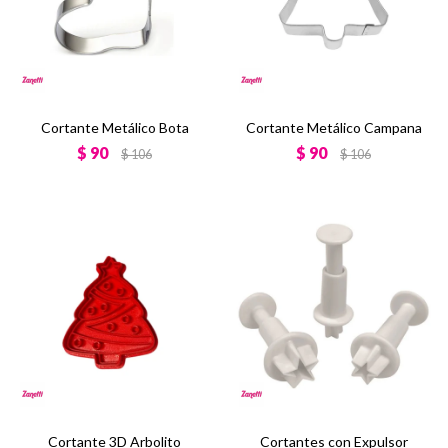
Cortante Metálico Bota
Cortante Metálico Campana
$
90
$
90
$
106
$
106
Cortante 3D Arbolito
Cortantes con Expulsor